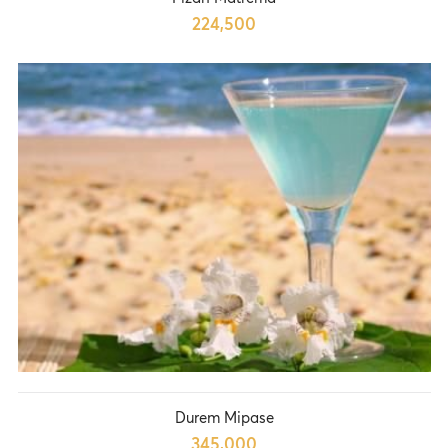
224,500
Durem Mipase
345,000