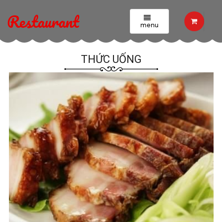
Thực đơn
Thức uống
Restaurant
menu
THỨC UỐNG