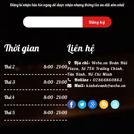
Đăng kí nhận bản tin ngay để được nhận nhưng thông tin ưu đãi sớm nhất
Đăng ký
Thời gian
Liên hệ
Địa chỉ:
Weba.vn Đoàn Hải
Thứ 2
8:00 - 21:00
Plaza, Số 756 Trường Chinh,
Tân Bình, Hồ Chí Minh
Hotline :
02866860863
Thứ 3
8:00 - 21:00
Mail:
kinhdoanh@weba.vn
Thứ 4
8:00 - 21:00
Thứ 5
8:00 - 21:00