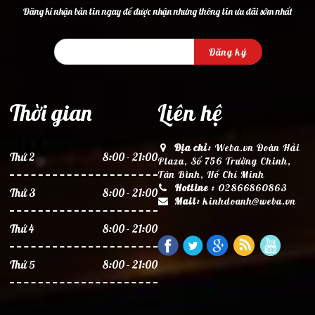
Đăng kí nhận bản tin ngay để được nhận nhưng thông tin ưu đãi sớm nhất
Đăng ký
Thời gian
Liên hệ
Địa chỉ:
Weba.vn Đoàn Hải
Thứ 2
8:00 - 21:00
Plaza, Số 756 Trường Chinh,
Tân Bình, Hồ Chí Minh
Hotline :
02866860863
Thứ 3
8:00 - 21:00
Mail:
kinhdoanh@weba.vn
Thứ 4
8:00 - 21:00
Thứ 5
8:00 - 21:00