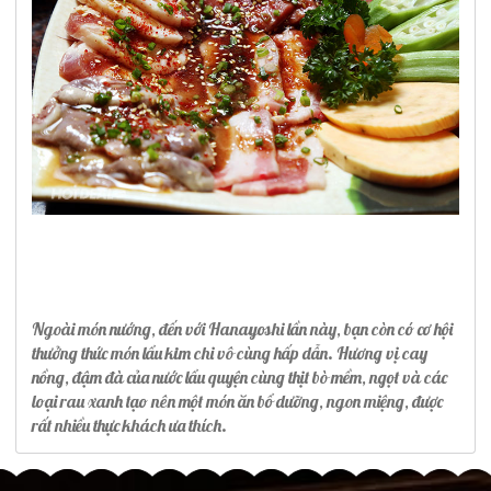
Ngoài món nướng, đến với Hanayoshi lần này, bạn còn có cơ hội
thưởng thức món lẩu kim chi vô cùng hấp dẫn. Hương vị cay
nồng, đậm đà của nước lẩu quyện cùng thịt bò mềm, ngọt và các
loại rau xanh tạo nên một món ăn bổ dưỡng, ngon miệng, được
rất nhiều thực khách ưa thích.