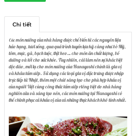
Chi tiết
món nướng của nhà hàng được chế biến từ các nguyên liệu
Các
hảo hạng, tươi sống, qua quá trình tuyển lựa kỹ càng như bò Mỹ,
tôm, mực, gà, bạch tuộc, thịt heo… cho món ăn chất lượng, bổ
dưỡng và tốt cho sức khỏe. Tuy nhiên, cái làm nên sự khác biệt
độc đáo, mới lạ cho món nướng của Hanayoshi chính là gia vị
và khâu tẩm ướp. Sử dụng các loại gia vị đặc trưng được nhập
trực tiếp từ Nhật, thêm một chút sáng tạo cho phù hợp khẩu vị
của người Việt cùng công thức tẩm ướp riêng biệt do nhà hàng
nghiên cứu và sáng tạo nên, các món nướng tại Hanayoshi có
thể chinh phục cả khẩu vị của cả những thực khách khó tính nhất.