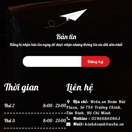
Bản tin
Đăng kí nhận bản tin ngay để được nhận nhưng thông tin ưu đãi sớm nhất
Đăng ký
Thời gian
Liên hệ
Địa chỉ:
Weba.vn Đoàn Hải
Thứ 2
8:00 - 21:00
Plaza, Số 756 Trường Chinh,
Tân Bình, Hồ Chí Minh
Hotline :
02866860863
Thứ 3
8:00 - 21:00
Mail:
kinhdoanh@weba.vn