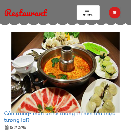
Tin tức - Sự kiện
Restaurant
menu
Côn trùng- món ăn sẽ thống trị nền ẩm thực
tương lai?
18-11-2019