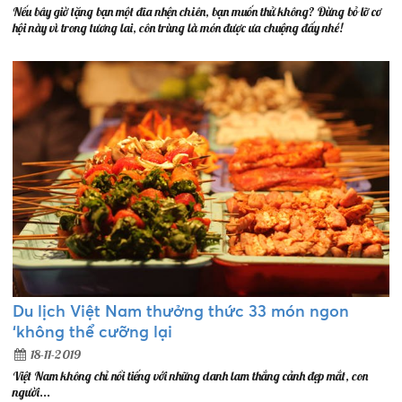
Nếu bây giờ tặng bạn một đĩa nhện chiên, bạn muốn thử không? Đừng bỏ lỡ cơ
hội này vì trong tương lai, côn trùng là món được ưa chuộng đấy nhé!
Du lịch Việt Nam thưởng thức 33 món ngon
‘không thể cưỡng lại
18-11-2019
Việt Nam không chỉ nổi tiếng với những danh lam thắng cảnh đẹp mắt, con
người...