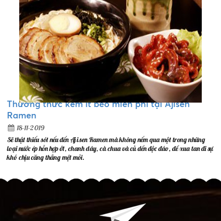
Thưởng thức kem ít béo miễn phí tại Ajisen
Ramen
18-11-2019
Sẽ thật thiếu sót nếu đến Ajisen Ramen mà không nếm qua một trong những
loại nước ép hỗn hợp ớt, chanh dây, cà chua và củ dền độc đáo, để xua tan đi sự
khó chịu căng thẳng mệt mỏi.