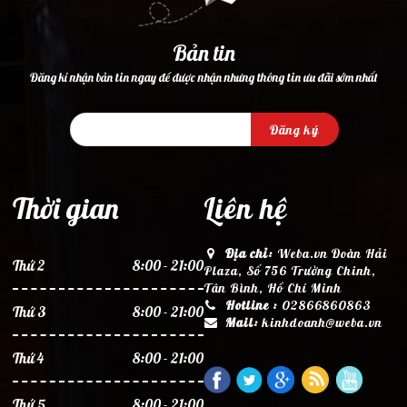
Bản tin
Đăng kí nhận bản tin ngay để được nhận nhưng thông tin ưu đãi sớm nhất
Đăng ký
Thời gian
Liên hệ
Địa chỉ:
Weba.vn Đoàn Hải
Thứ 2
8:00 - 21:00
Plaza, Số 756 Trường Chinh,
Tân Bình, Hồ Chí Minh
Hotline :
02866860863
Thứ 3
8:00 - 21:00
Mail:
kinhdoanh@weba.vn
Thứ 4
8:00 - 21:00
Thứ 5
8:00 - 21:00