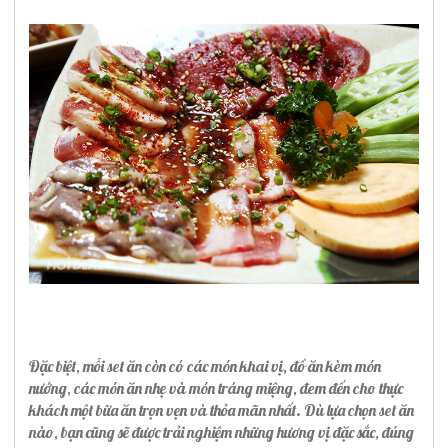
Đặc biệt, mỗi set ăn còn có các món khai vị, đồ ăn kèm món
nướng, các món ăn nhẹ và món tráng miệng, đem đến cho thực
khách một bữa ăn trọn vẹn và thỏa mãn nhất. Dù lựa chọn set ăn
nào, bạn cũng sẽ được trải nghiệm những hương vị đặc sắc, đúng