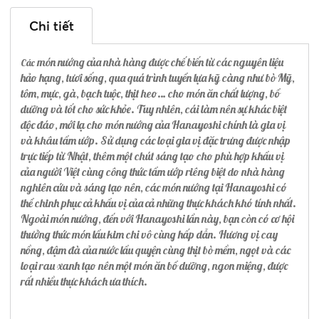
Chi tiết
món nướng của nhà hàng được chế biến từ các nguyên liệu
Các
hảo hạng, tươi sống, qua quá trình tuyển lựa kỹ càng như bò Mỹ,
tôm, mực, gà, bạch tuộc, thịt heo… cho món ăn chất lượng, bổ
dưỡng và tốt cho sức khỏe. Tuy nhiên, cái làm nên sự khác biệt
độc đáo, mới lạ cho món nướng của Hanayoshi chính là gia vị
và khâu tẩm ướp. Sử dụng các loại gia vị đặc trưng được nhập
trực tiếp từ Nhật, thêm một chút sáng tạo cho phù hợp khẩu vị
của người Việt cùng công thức tẩm ướp riêng biệt do nhà hàng
nghiên cứu và sáng tạo nên, các món nướng tại Hanayoshi có
thể chinh phục cả khẩu vị của cả những thực khách khó tính nhất.
Ngoài món nướng, đến với Hanayoshi lần này, bạn còn có cơ hội
thưởng thức món lẩu kim chi vô cùng hấp dẫn. Hương vị cay
nồng, đậm đà của nước lẩu quyện cùng thịt bò mềm, ngọt và các
loại rau xanh tạo nên một món ăn bổ dưỡng, ngon miệng, được
rất nhiều thực khách ưa thích.