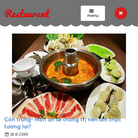
Tin tức - Sự kiện
Restaurant
menu
Côn trùng- món ăn sẽ thống trị nền ẩm thực
tương lai?
18-11-2019