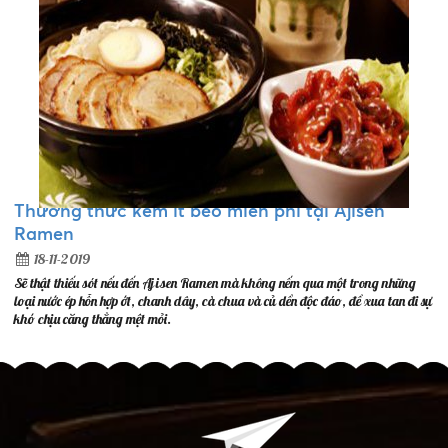
Thưởng thức kem ít béo miễn phí tại Ajisen
Ramen
18-11-2019
Sẽ thật thiếu sót nếu đến Ajisen Ramen mà không nếm qua một trong những
loại nước ép hỗn hợp ớt, chanh dây, cà chua và củ dền độc đáo, để xua tan đi sự
khó chịu căng thẳng mệt mỏi.