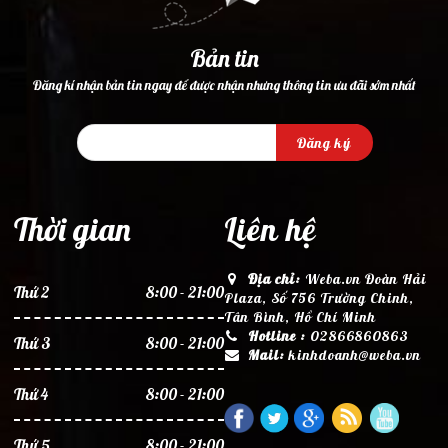
Bản tin
Đăng kí nhận bản tin ngay để được nhận nhưng thông tin ưu đãi sớm nhất
Đăng ký
Thời gian
Liên hệ
Địa chỉ:
Weba.vn Đoàn Hải
Thứ 2
8:00 - 21:00
Plaza, Số 756 Trường Chinh,
Tân Bình, Hồ Chí Minh
Hotline :
02866860863
Thứ 3
8:00 - 21:00
Mail:
kinhdoanh@weba.vn
Thứ 4
8:00 - 21:00
Thứ 5
8:00 - 21:00