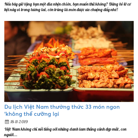
Nếu bây giờ tặng bạn một đĩa nhện chiên, bạn muốn thử không? Đừng bỏ lỡ cơ
hội này vì trong tương lai, côn trùng là món được ưa chuộng đấy nhé!
Du lịch Việt Nam thưởng thức 33 món ngon
‘không thể cưỡng lại
18-11-2019
Việt Nam không chỉ nổi tiếng với những danh lam thắng cảnh đẹp mắt, con
người...