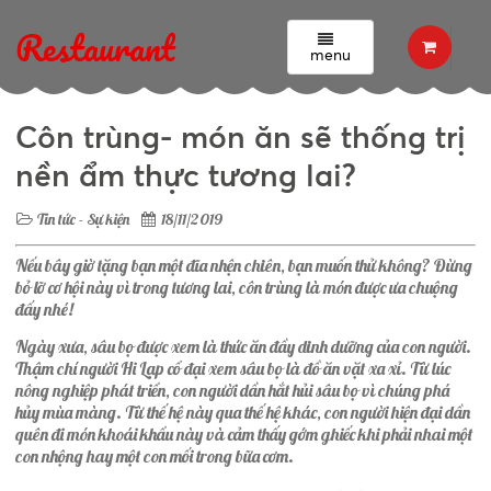
Tin tức - Sự kiện
Restaurant
Côn trùng- món ăn sẽ thống trị nền ẩm thực tương lai?
menu
Côn trùng- món ăn sẽ thống trị
nền ẩm thực tương lai?
Tin tức - Sự kiện
18/11/2019
Nếu bây giờ tặng bạn một đĩa nhện chiên, bạn muốn thử không? Đừng
bỏ lỡ cơ hội này vì trong tương lai, côn trùng là món được ưa chuộng
đấy nhé!
Ngày xưa, sâu bọ được xem là thức ăn đầy dinh dưỡng của con người.
Thậm chí người Hi Lạp cổ đại xem sâu bọ là đồ ăn vặt xa xỉ. Từ lúc
nông nghiệp phát triển, con người dần hắt hủi sâu bọ vì chúng phá
hủy mùa màng. Từ thế hệ này qua thế hệ khác, con người hiện đại dần
quên đi món khoái khẩu này và cảm thấy gớm ghiếc khi phải nhai một
con nhộng hay một con mối trong bữa cơm.