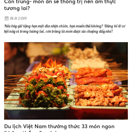
Côn trùng- món ăn sẽ thống trị nền ẩm thực
tương lai?
18-11-2019
Nếu bây giờ tặng bạn một đĩa nhện chiên, bạn muốn thử không? Đừng bỏ lỡ cơ
hội này vì trong tương lai, côn trùng là món được ưa chuộng đấy nhé!
Du lịch Việt Nam thưởng thức 33 món ngon