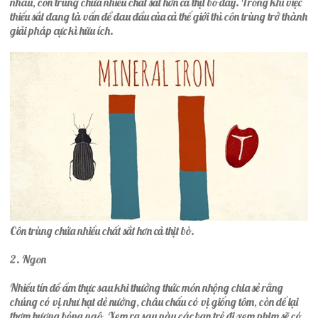
nhau, côn trùng chứa nhiều chất sắt hơn cả thịt bò đấy. Trong khi việc
thiếu sắt đang là vấn đề đau đầu của cả thế giới thì côn trùng trở thành
giải pháp cực kì hữu ích.
Côn trùng chứa nhiều chất sắt hơn cả thịt bò.
2. Ngon
Nhiều tín đồ ẩm thực sau khi thưởng thức món nhộng chia sẻ rằng
chúng có vị như hạt dẻ nướng, châu chấu có vị giống tôm, còn dế lại
thơm hương bỏng ngô. Xem ra sau này các bạn trẻ đi xem phim sẽ có