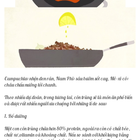
Campuchia: nhện đen rán, Nam Phi: sâu bướm sốt cay, Mê-xi-cô:
châu chấu nướng tỏi chanh.
Theo nhiều dự đoán, trong tương lai, côn trùng sẽ là món ăn phổ biến
và được rất nhiều người ưu chuộng bởi những lí do sau:
1. Bổ dưỡng
Một con côn trùng chứa hơn 80% protein, ngoài ra còn có chất béo,
chất xơ,vitamin và khoáng chất. Nếu so sánh với khối lượng bằng