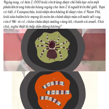
Ngày nay, có hơn 2.000 loài côn trùng được chế biến tạo nên một
phần lớn trong bữa ăn hàng ngày cho hơn 2 tỉ người trên thế giới. Bạn
có biết, ở Campuchia, loài nhện đen khổng lồ được rán; ở Nam Phi,
loài sâu bướm béo mọng là món ăn chính được nấu với nước sốt cay,
còn ở Mê-xi-cô, châu chấu được nướng cùng tỏi, chanh và muối. Chà
chà, nghe thật là hấp dẫn đúng không?