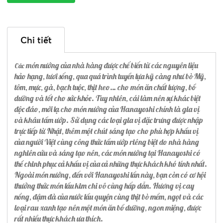
Chi tiết
món nướng của nhà hàng được chế biến từ các nguyên liệu
Các
hảo hạng, tươi sống, qua quá trình tuyển lựa kỹ càng như bò Mỹ,
tôm, mực, gà, bạch tuộc, thịt heo… cho món ăn chất lượng, bổ
dưỡng và tốt cho sức khỏe. Tuy nhiên, cái làm nên sự khác biệt
độc đáo, mới lạ cho món nướng của Hanayoshi chính là gia vị
và khâu tẩm ướp. Sử dụng các loại gia vị đặc trưng được nhập
trực tiếp từ Nhật, thêm một chút sáng tạo cho phù hợp khẩu vị
của người Việt cùng công thức tẩm ướp riêng biệt do nhà hàng
nghiên cứu và sáng tạo nên, các món nướng tại Hanayoshi có
thể chinh phục cả khẩu vị của cả những thực khách khó tính nhất.
Ngoài món nướng, đến với Hanayoshi lần này, bạn còn có cơ hội
thưởng thức món lẩu kim chi vô cùng hấp dẫn. Hương vị cay
nồng, đậm đà của nước lẩu quyện cùng thịt bò mềm, ngọt và các
loại rau xanh tạo nên một món ăn bổ dưỡng, ngon miệng, được
rất nhiều thực khách ưa thích.