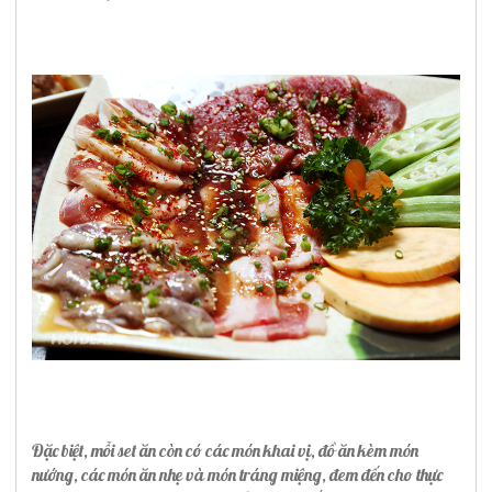
Đặc biệt, mỗi set ăn còn có các món khai vị, đồ ăn kèm món
nướng, các món ăn nhẹ và món tráng miệng, đem đến cho thực