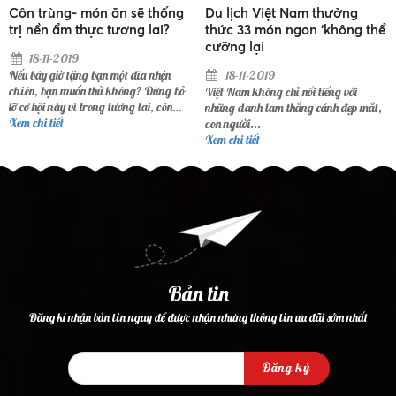
thống
Du lịch Việt Nam thưởng
Du lịch Hà Nội tìm hiểu
ai?
thức 33 món ngon ‘không thể
những quán ăn ‘chém đẹ
cưỡng lại
vẫn đông khách
nhện
18-11-2019
18-11-2019
ừng bỏ
Việt Nam không chỉ nổi tiếng với
Tưởng rằng cốc chè 40.000 đ
, côn
những danh lam thắng cảnh đẹp mắt,
hay bát phở 75.000 đồng sẽ kh
đấy nhé!
con người...
nhiều người...
Xem chi tiết
Xem chi tiết
Bản tin
Đăng kí nhận bản tin ngay để được nhận nhưng thông tin ưu đãi sớm nhất
Đăng ký