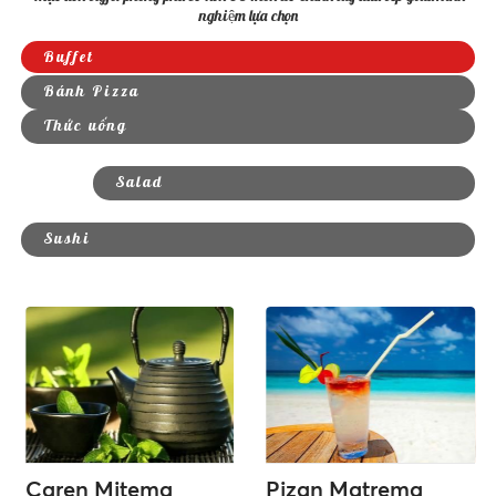
nghiệm lựa chọn
Buffet
Bánh Pizza
Thức uống
Salad
Sushi
Caren Mitema
Pizan Matrema