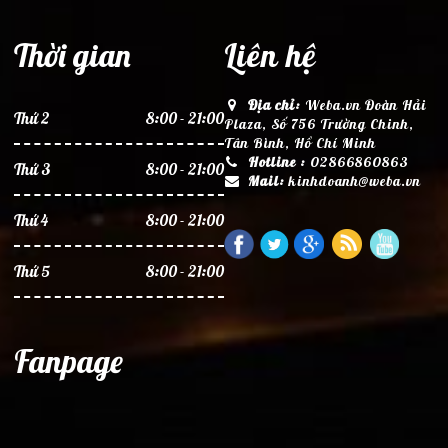
Thời gian
Liên hệ
Địa chỉ:
Weba.vn Đoàn Hải
Thứ 2
8:00 - 21:00
Plaza, Số 756 Trường Chinh,
Tân Bình, Hồ Chí Minh
Hotline :
02866860863
Thứ 3
8:00 - 21:00
Mail:
kinhdoanh@weba.vn
Thứ 4
8:00 - 21:00
Thứ 5
8:00 - 21:00
Fanpage