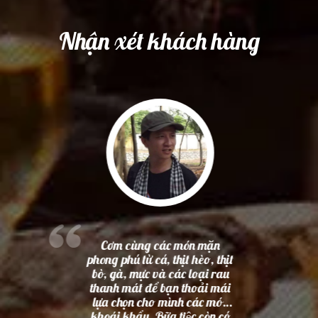
Nhận xét khách hàng
Cơm cùng các món mặn
phong phú từ cá, thịt hèo, thịt
bò, gà, mực và các loại rau
thanh mát để bạn thoải mái
lựa chọn cho mình các món
khoái khẩu. Bữa tiệc còn có